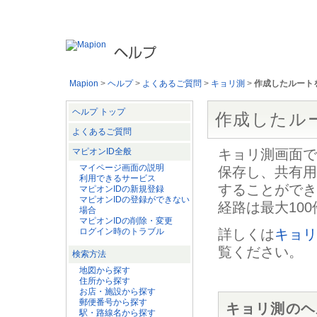
マピオンの各サービスの使い方やお問い合わせの多い質問を見ることが
Mapion
>
ヘルプ
>
よくあるご質問
>
キョリ測
>
作成したルート
ヘルプ トップ
作成したル
よくあるご質問
マピオンID全般
キョリ測画面で
マイページ画面の説明
保存し、共有用の
利用できるサービス
することができ
マピオンIDの新規登録
マピオンIDの登録ができない
経路は最大10
場合
マピオンIDの削除・変更
ログイン時のトラブル
詳しくは
キョリ
覧ください。
検索方法
地図から探す
住所から探す
お店・施設から探す
郵便番号から探す
キョリ測のヘ
駅・路線名から探す