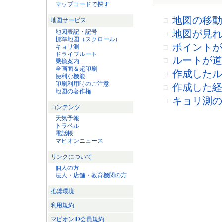
マップコードで探す
地図の移動
地図サービス
地図表記・記号
地図が見れ
標準地図（スクロール）
ポイントが
キョリ測
ドライブルート
ルートが道
乗換案内
全画面＆超印刷
作成したル
便利な機能
印刷利用時のご注意
作成した経
地図の著作権
キョリ測の
コンテンツ
天気予報
トラベル
電話帳
マピオンニュース
リンクについて
個人の方
法人・店舗・教育機関の方
推奨環境
利用規約
マピオンID会員規約