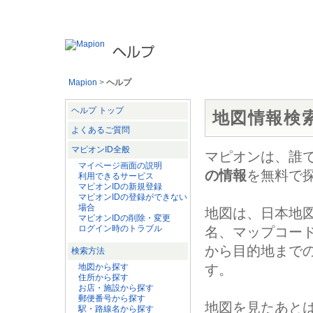
マピオンの各サービスの使い方やお問い合わせの多い質問を見ることが
Mapion
>
ヘルプ
ヘルプ トップ
地図情報検
よくあるご質問
マピオンID全般
マピオンは、誰
マイページ画面の説明
の情報
を無料で
利用できるサービス
マピオンIDの新規登録
マピオンIDの登録ができない
場合
地図は、日本地
マピオンIDの削除・変更
ログイン時のトラブル
名、マップコー
から目的地まで
検索方法
地図から探す
す。
住所から探す
お店・施設から探す
郵便番号から探す
地図を見たあと
駅・路線名から探す