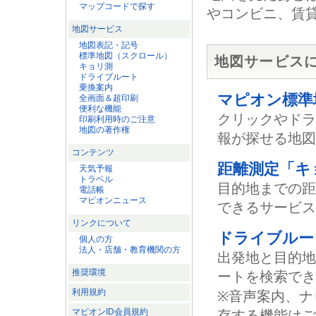
マップコードで探す
やコンビニ、賃
地図サービス
地図表記・記号
標準地図（スクロール）
地図サービス
キョリ測
ドライブルート
乗換案内
マピオン標準
全画面＆超印刷
便利な機能
クリックやドラ
印刷利用時のご注意
地図の著作権
報が探せる地図
コンテンツ
距離測定「キ
天気予報
トラベル
目的地までの距
電話帳
マピオンニュース
できるサービス
リンクについて
ドライブルー
個人の方
法人・店舗・教育機関の方
出発地と目的地
推奨環境
ートを検索でき
利用規約
※音声案内、ナ
マピオンID会員規約
存する機能はご