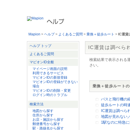
マピオンの各サービスの使い方やお問い合わせの多い質問を見ることが
Mapion
>
ヘルプ
>
よくあるご質問
>
乗換＋徒歩ルート
>
IC運
ヘルプ トップ
IC運賃は調べら
よくあるご質問
検索結果で表示される運
マピオンID全般
さい。
マイページ画面の説明
利用できるサービス
マピオンIDの新規登録
マピオンIDの登録ができない
乗換＋徒歩ルートの
場合
マピオンIDの削除・変更
ログイン時のトラブル
バスと飛行機の
検索方法
徒歩ルートの時
IC運賃は調べら
地図から探す
住所から探す
地図が見れない
お店・施設から探す
1駅なのに特急
郵便番号から探す
駅・路線名から探す