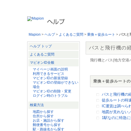
マピオンの各サービスの使い方やお問い合わせの多い質問を見ることが
Mapion
>
ヘルプ
>
よくあるご質問
>
乗換＋徒歩ルート
>
バスと
ヘルプ トップ
バスと飛行機の
よくあるご質問
飛行機とバス(地方空港
マピオンID全般
マイページ画面の説明
利用できるサービス
マピオンIDの新規登録
乗換＋徒歩ルートの
マピオンIDの登録ができない
場合
マピオンIDの削除・変更
バスと飛行機の
ログイン時のトラブル
徒歩ルートの時
検索方法
IC運賃は調べら
地図から探す
地図が見れない
住所から探す
1駅なのに特急
お店・施設から探す
郵便番号から探す
駅・路線名から探す